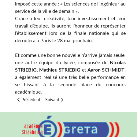
imposé cette année : « Les sciences de l’ingénieur au
service de la ville de demain ».
Grâce à leur créativité, leur investissement et leur
travail d’équipe, ils auront l’honneur de représenter
l’établissement lors de la finale nationale qui se
déroulera à Paris le 28 mai prochain.
Et comme une bonne nouvelle n’arrive jamais seule,
une autre équipe du lycée, composée de
Nicolas
STRIEBIG
,
Mathieu STRIEBIG
et
Aaron SCHMIDT
,
a également réalisé une très belle performance en
se hissant à la seconde place du concours
académique.
Article précédent : OSI Sciences de l'Ingénieur - Après l'Alsace, 
Article suivant : Des lycéens alsaciens au Conseil
Précédent
Suivant