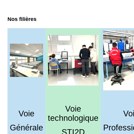
Nos filières
Voie
Voie
Vo
technologique
Générale
Professi
STI2D