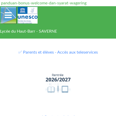
panduan-bonus-welcome-dan-syarat-wagering
Lycée du Haut-Barr - SAVERNE
✅ Parents et élèves - Accès aux teleservices