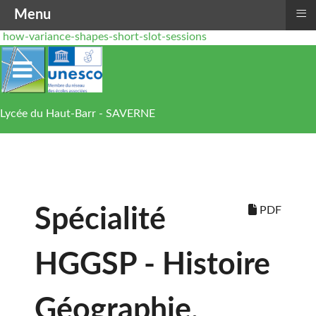
≡
Menu
how-variance-shapes-short-slot-sessions
Lycée du Haut-Barr - SAVERNE
PDF
Spécialité
HGGSP - Histoire
Géographie,