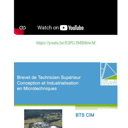
https://youtu.be/ElPG3MBtbwM