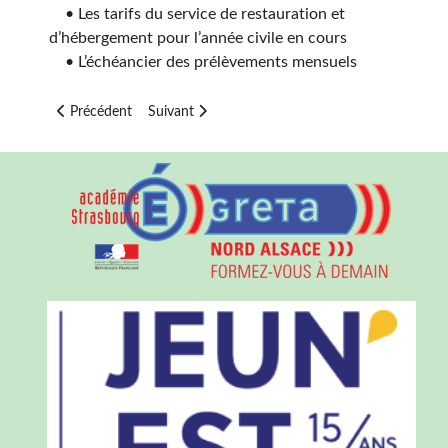
• Les tarifs du service de restauration et
d’hébergement pour l’année civile en cours
• L’échéancier des prélèvements mensuels
Article précédent : REMISE D'ORDRE "COVID"
Article suivant : ANNEXE 2 : REMISES D'ORDR
Précédent
Suivant