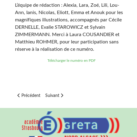
L’équipe de rédaction : Alexia, Lara, Zoé, Lili, Lou-
Ann, Ianis, Nicolas, Eliott, Emma et Anouk pour les
magnifiques illustrations, accompagnés par Cécile
DERNELLE, Evalie STAROWICZ et Sylvain
ZIMMERMANN. Merci à Laura COUSANDIER et
Matthieu ROHMER, pour leur participation sans
réserve à la réalisation de ce numéro.
Télécharger le numéro en PDF
Article précédent : BARR'A NEWS - Mars 22
Article suivant : BARR'A NEWS - Novembre 21
Précédent
Suivant