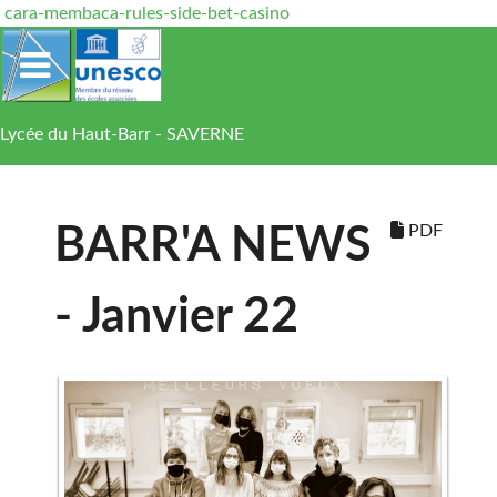
cara-membaca-rules-side-bet-casino
Lycée du Haut-Barr - SAVERNE
PDF
BARR'A NEWS
- Janvier 22