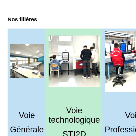
Nos filières
Voie
Voie
Vo
technologique
Générale
Professi
STI2D