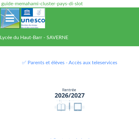
guide-memahami-cluster-pays-di-slot
Lycée du Haut-Barr - SAVERNE
✅ Parents et élèves - Accès aux teleservices