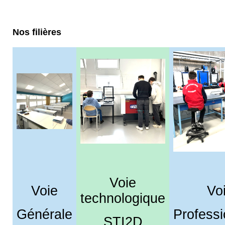
Nos filières
Voie
Voie
Vo
technologique
Générale
Professi
STI2D